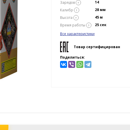
14
Зарядов
?
28 мм
Калибр
?
45 м
Высота
?
25 сек
Время работы
?
Все характеристики
Товар сертифицирован
Поделиться: