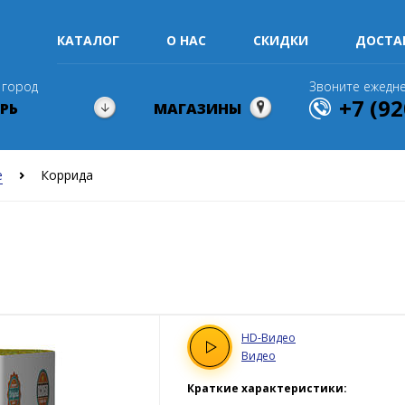
КАТАЛОГ
О НАС
СКИДКИ
ДОСТА
 город
Звоните ежедне
+7 (92
РЬ
МАГАЗИНЫ
е
Коррида
HD
-Видео
Видео
Краткие характеристики: