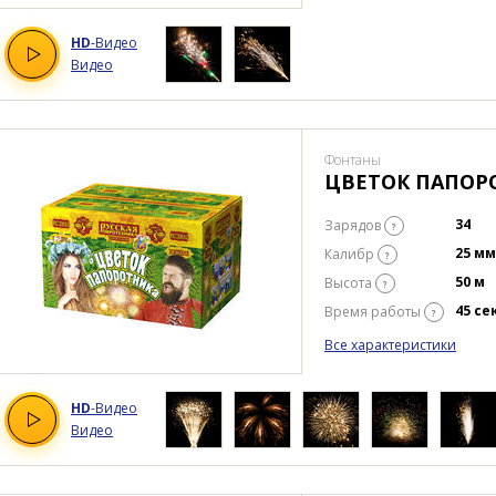
HD
-Видео
Видео
Фонтаны
ЦВЕТОК ПАПОР
34
Зарядов
?
25 мм
Калибр
?
50 м
Высота
?
45 се
Время работы
?
Все характеристики
HD
-Видео
Видео