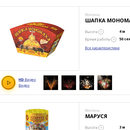
Фонтаны
ШАПКА МОНОМА
4 м
Высота
?
50 се
Время работы
?
Все характеристики
HD
-Видео
Видео
Фонтаны
МАРУСЯ
3 м
Высота
?