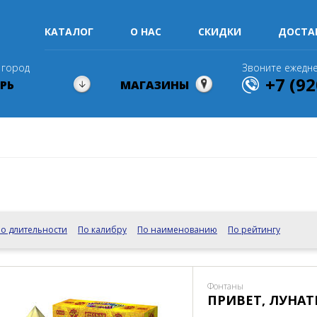
КАТАЛОГ
О НАС
СКИДКИ
ДОСТА
 город
Звоните ежедне
+7 (92
РЬ
МАГАЗИНЫ
о длительности
По калибру
По наименованию
По рейтингу
Фонтаны
ПРИВЕТ, ЛУНАТ