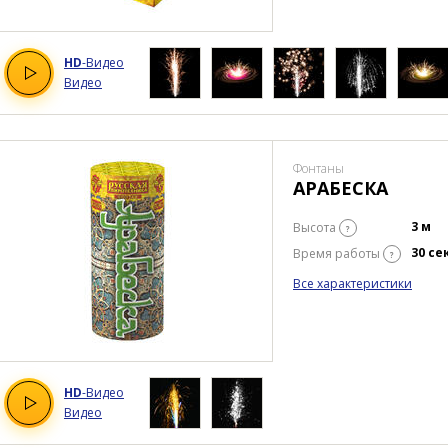
HD
-Видео
Видео
Фонтаны
АРАБЕСКА
3 м
Высота
?
30 се
Время работы
?
Все характеристики
HD
-Видео
Видео