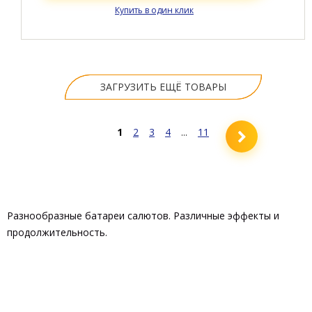
Батареи салютов средние
ДИСКОТЕКА НОВЫЙ ГОД
36
Зарядов
?
25 мм
Калибр
?
45 м
Высота
?
35 сек
Время работы
?
Все характеристики
HD
-Видео
Видео
Товар в наличии
цена:
4 212.32 Р
В КОРЗИНУ