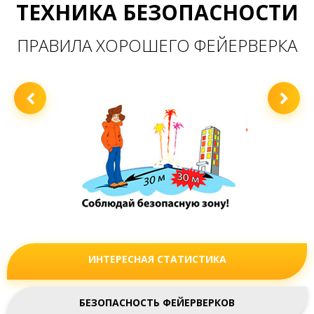
Купить в один клик
ЗАГРУЗИТЬ ЕЩЁ ТОВАРЫ
1
2
3
4
11
...
Разнообразные батареи салютов. Различные эффекты и
продолжительность.