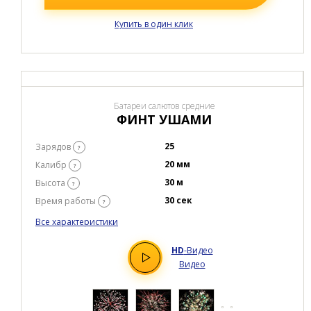
ХИХАНЬКИ ДА ХАХОНЬКИ
36
Зарядов
?
15 мм
Калибр
?
25 м
Высота
?
20 сек
Время работы
?
Все характеристики
HD
-Видео
Видео
Товар в наличии
цена:
2 287.04 Р
В КОРЗИНУ