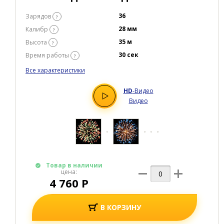
Батареи салютов средние
ДЫХАНИЕ ДРАКОНА
36
Зарядов
?
28 мм
Калибр
?
35 м
Высота
?
30 сек
Время работы
?
Все характеристики
HD
-Видео
Видео