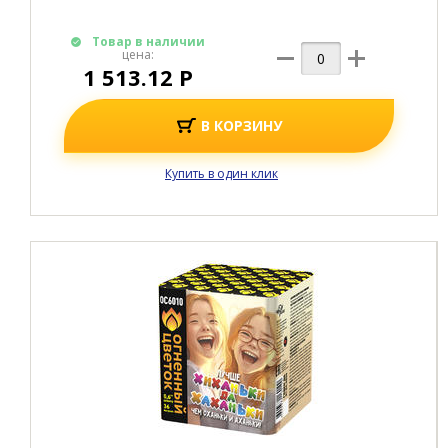
Батареи салютов средние
БЕШЕНЫЙ СТРАУС
100
Зарядов
?
8 мм
Калибр
?
10 м
Высота
?
35 сек
Время работы
?
Все характеристики
HD
-Видео
Видео
Товар в наличии