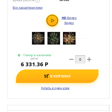
Товар в наличии
цена:
2 049.60 Р
В КОРЗИНУ
Купить в один клик
Батареи салютов средние
ГОРОД НЕ СПИТ
48
Зарядов
?
25 мм
Калибр
?
45 м
Высота
?
50 сек
Время работы