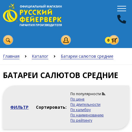
0
Главная
Каталог
Батареи салютов средние
БАТАРЕИ САЛЮТОВ СРЕДНИЕ
По популярности
По цене
По длительности
ФИЛЬТР
Сортировать:
По калибру
По наименованию
По рейтингу