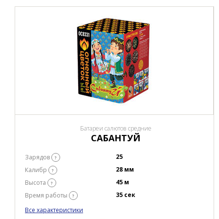
Батареи салютов средние
САБАНТУЙ
25
Зарядов
?
28 мм
Калибр
?
45 м
Высота
?
35 сек
Время работы
?
Все характеристики