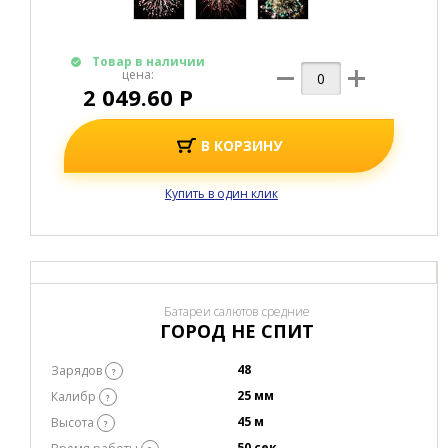
Купить в один клик
Батареи салютов средние
ФИНТ УШАМИ
25
Зарядов
?
20 мм
Калибр
?
30 м
Высота
?
30 сек
Время работы
?
Все характеристики
HD
-Видео
Видео