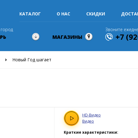
КАТАЛОГ
О НАС
СКИДКИ
ДОСТА
 город
Звоните ежедне
+7 (92
РЬ
МАГАЗИНЫ
Новый Год шагает
HD
-Видео
Видео
Краткие характеристики: