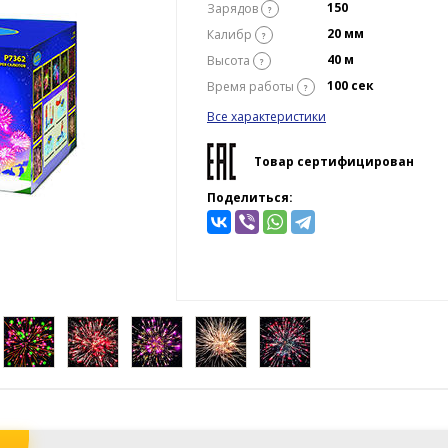
150
Зарядов
?
20 мм
Калибр
?
40 м
Высота
?
100 сек
Время работы
?
Все характеристики
Товар сертифицирован
Поделиться: