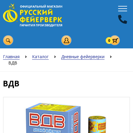
0
Главная
Каталог
Дневные фейерверки
ВДВ
ВДВ