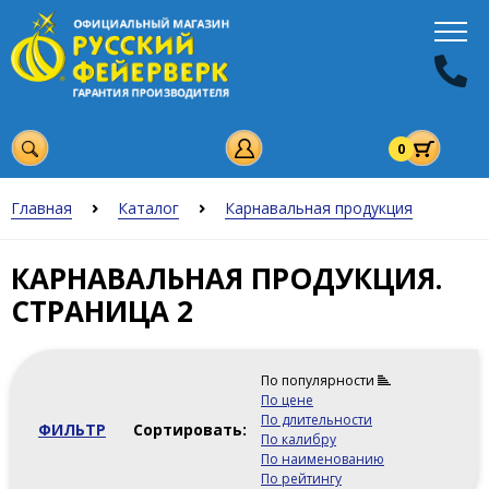
0
Главная
Каталог
Карнавальная продукция
КАРНАВАЛЬНАЯ ПРОДУКЦИЯ.
СТРАНИЦА 2
По популярности
По цене
По длительности
ФИЛЬТР
Сортировать:
По калибру
По наименованию
По рейтингу